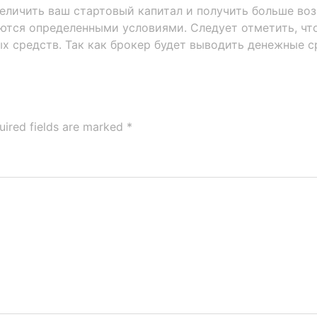
еличить ваш стартовый капитал и получить больше воз
ются определенными условиями. Следует отметить, чт
 средств. Так как брокер будет выводить денежные с
uired fields are marked
*