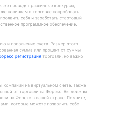
ак же проводят различные конкурсы,
 же новинкам в торговле попробовать
проявить себя и заработать стартовый
ественное программное обеспечение.
ию и пополнение счета. Размер этого
рованная сумма или процент от суммы
форекс регистрация
торговли, но важно
ы компании на виртуальном счете. Также
ченной от торговли на Форекс. Вы должны
овли на Форекс в вашей стране. Помните,
вами, которые можете позволить себе