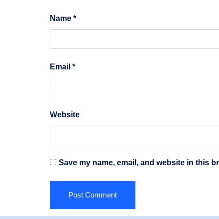
Name
*
Email
*
Website
Save my name, email, and website in this br