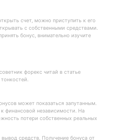
ткрыть счет, можно приступить к его
открывать с собственными средствами.
принять бонус, внимательно изучите
советник форекс читай в статье
 тонкостей.
бонусов может показаться запутанным.
ь к финансовой независимости. На
ожность потери собственных реальных
 вывод средств. Получение бонуса от