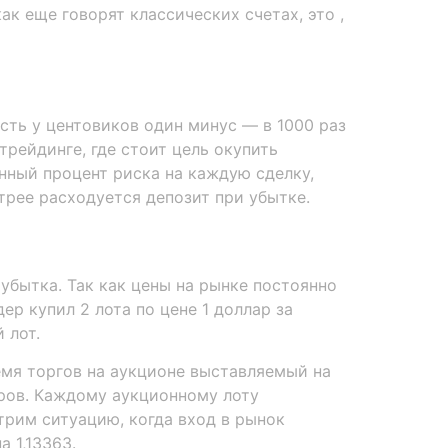
как еще говорят классических счетах, это ,
сть у центовиков один минус — в 1000 раз
рейдинге, где стоит цель окупить
нный процент риска на каждую сделку,
трее расходуется депозит при убытке.
убытка. Так как цены на рынке постоянно
ер купил 2 лота по цене 1 доллар за
 лот.
емя торгов на аукционе выставляемый на
оров. Каждому аукционному лоту
трим ситуацию, когда вход в рынок
а 1,13363.