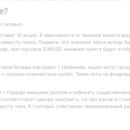
е?
оставит 10 акций. В зависимости от базовой валюты ва
имость пипса. Помните, что значение пипса всегда бу
ер, при торговле EURUSD значение пункта будет отобр
торое больше или равно 1. Например, акции могут продав
е с нужным количеством нулей). Такие лоты на фондов
 с гораздо меньшим риском и избежать существенных п
 соответствует одному контракту. Но при расчете сто
мость тика. В торговых советниках первоначальный ра