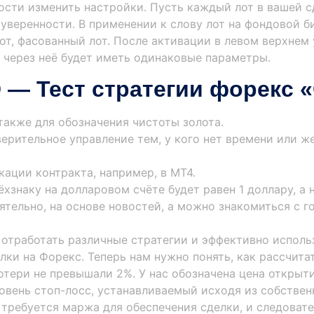
ости изменить настройки. Пусть каждый лот в вашей с
 уверенности. В применении к слову лот на фондовой 
от, фасованный лот. После активации в левом верхнем
я через неё будет иметь одинаковые параметры.
 — Тест стратегии форекс 
также для обозначения чистоты золота.
верительное управление тем, у кого нет времени или ж
ации контракта, например, в МТ4.
хзнаку на долларовом счёте будет равен 1 доллару, а 
тельно, на основе новостей, а можно знакомиться с 
 отработать различные стратегии и эффективно исполь
ки на Форекс. Теперь нам нужно понять, как рассчитат
отери не превышали 2%. У нас обозначена цена открыт
вень стоп-лосс, устанавливаемый исходя из собственн
 требуется маржа для обеспечения сделки, и следовате