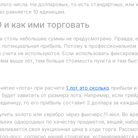
елого числа. На долларовых, то есть стандартных, или 
ах равняется 10 единицам.
 и как ими торговать
а столь небольшие суммы не предусмотрено. Правда, е
и потенциальная прибыль. Потому в профессиональном т
е счета не используются. Если использовать фиксирова
 Чем выше лот, тем больше стоимость пункта и тем быс
онятие «лота» при расчете
1 лот это сколько
прибыли и 
будет зависеть от размера лота. Например, если трейд
 единицу, то его прибыль составит 2 доллара за каждый
упить золото или серебро через фьючерс.11 июл. Во вр
льких однородных по качеству предметов, вещей, наб
вливается своя аукционная цена в ходе торга. Рассмо
топ-лосс, согласно нашей стратегии, устанавливается н