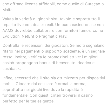
che offrano licenze affidabili, come quelle di Curaçao o
Malta.
Valuta la varietà di giochi: slot, tavolo e soprattutto il
reparto live con dealer reali. Un buon casino online non
AAMS dovrebbe collaborare con fornitori famosi come
Evolution, NetEnt o Pragmatic Play.
Controlla le recensioni dei giocatori. Se molti segnalano
ritardi nei pagamenti o supporto scadente, è un segnale
rosso. Inoltre, verifica le promozioni attive: i migliori
casinò propongono bonus di benvenuto, ricarica e
cashback.
Infine, accertati che il sito sia ottimizzato per dispositivi
mobili. Giocare dal cellulare è ormai la norma,
soprattutto nei giochi live dove la rapidità è
fondamentale. Con questi criteri troverai il casino
perfetto per le tue esigenze.