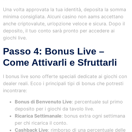
Una volta approvata la tua identità, deposita la somma
minima consigliata. Alcuni casino non aams accettano
anche criptovalute, un’opzione veloce e sicura. Dopo il
deposito, il tuo conto sarà pronto per accedere ai
giochi live.
Passo 4: Bonus Live –
Come Attivarli e Sfruttarli
I bonus live sono offerte speciali dedicate ai giochi con
dealer reali. Ecco i principali tipi di bonus che potresti
incontrare:
Bonus di Benvenuto Live
: percentuale sul primo
deposito per i giochi da tavolo live.
Ricarica Settimanale
: bonus extra ogni settimana
per chi ricarica il conto.
Cashback Live
: rimborso di una percentuale delle