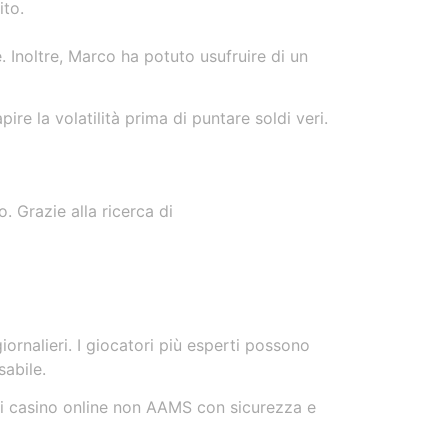
ito.
e. Inoltre, Marco ha potuto usufruire di un
 la volatilità prima di puntare soldi veri.
. Grazie alla ricerca di
iornalieri. I giocatori più esperti possono
abile.
dei casino online non AAMS con sicurezza e