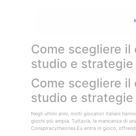
Come scegliere il
studio e strategie
Come scegliere il
studio e strategie
Negli ultimi anni, molti giocatori italiani ha
giochi più ampia. Tuttavia, la mancanza di una li
Conspiracytheories.Eu entra in gioco, offrend