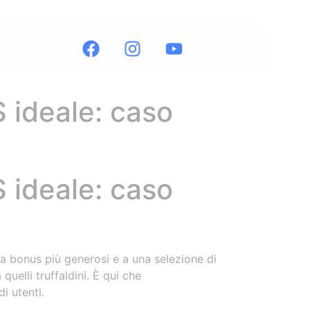
 ideale: caso
 ideale: caso
 a bonus più generosi e a una selezione di
 quelli truffaldini. È qui che
i utenti.