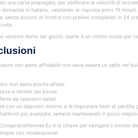
o una carta prepagata, per verificare la velocità di accred
na domanda in italiano, valutando la risposta entro 15 minuti.
ida, senza blocchi di fondi e con prelievi completati in 24 or
coste.
ersioni demo dei giochi; usarle è un ottimo modo per capire
clusioni
casino non aams affidabile non deve essere un salto nel buio
ino non aams pronta all’uso.
rezza e termini dei bonus.
erte da operatori esteri.
are con un deposito minimo e di impostare limiti di perdita g
l bankroll più avanzate, sempre mantenendo il gioco respons
e Conspiracytheories.Eu è la chiave per navigare il mondo 
 sempre con moderazione!