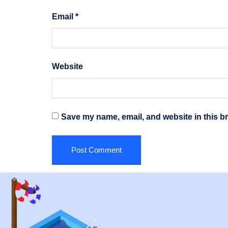
Email
*
Website
Save my name, email, and website in this br