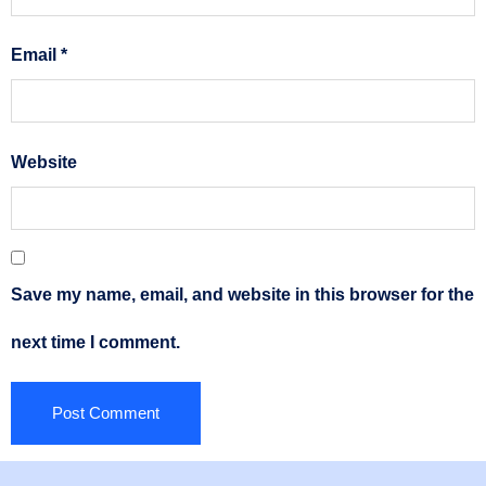
Email
*
Website
Save my name, email, and website in this browser for the
next time I comment.