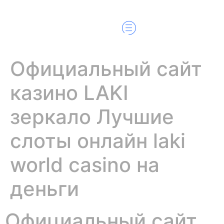
Contact Us
Официальный сайт
казино LAKI
зеркало Лучшие
слоты онлайн laki
world casino на
деньги
Официальный сайт