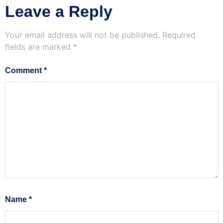
Leave a Reply
Your email address will not be published.
Required
fields are marked
*
Comment
*
Name
*