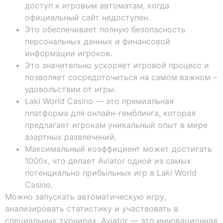
доступ к игровым автоматам, когда
официальный сайт недоступен.
Это обеспечивает полную безопасность
персональных данных и финансовой
информации игроков.
Это значительно ускоряет игровой процесс и
позволяет сосредоточиться на самом важном –
удовольствии от игры.
Laki World Casino — это премиальная
платформа для онлайн-гемблинга, которая
предлагает игрокам уникальный опыт в мире
азартных развлечений.
Максимальный коэффициент может достигать
1000x, что делает Aviator одной из самых
потенциально прибыльных игр в Laki World
Casino.
Можно запускать автоматическую игру,
анализировать статистику и участвовать в
специальных турнирах. Aviator — это инновационная