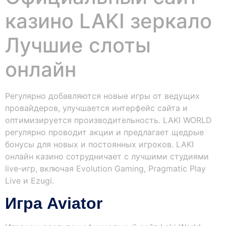
казино LAKI зеркало
Лучшие слоты
онлайн
Регулярно добавляются новые игры от ведущих
провайдеров, улучшается интерфейс сайта и
оптимизируется производительность. LAKI WORLD
регулярно проводит акции и предлагает щедрые
бонусы для новых и постоянных игроков. LAKI
онлайн казино сотрудничает с лучшими студиями
live-игр, включая Evolution Gaming, Pragmatic Play
Live и Ezugi.
Игра Aviator