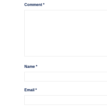
Comment
*
Name
*
Email
*