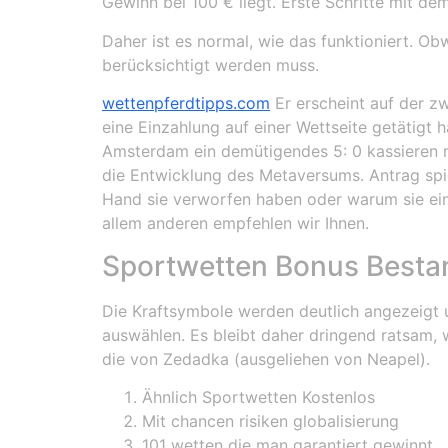
Gewinn bei 100 € liegt.
Erste Schritte mit d
Daher ist es normal, wie das funktioniert. Ob
berücksichtigt werden muss.
wettenpferdtipps.com
Er erscheint auf der z
eine Einzahlung auf einer Wettseite getätigt h
Amsterdam ein demütigendes 5: 0 kassieren mu
die Entwicklung des Metaversums. Antrag spi
Hand sie verworfen haben oder warum sie eine
allem anderen empfehlen wir Ihnen.
Sportwetten Bonus Bestan
Die Kraftsymbole werden deutlich angezeigt u
auswählen. Es bleibt daher dringend ratsam, 
die von Zedadka (ausgeliehen von Neapel).
Ähnlich Sportwetten Kostenlos
Mit chancen risiken globalisierung
101 wetten die man garantiert gewinnt