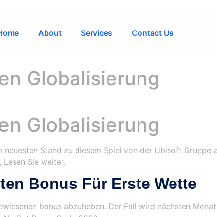
Home
About
Services
Contact Us
en Globalisierung
en Globalisierung
 neuesten Stand zu diesem Spiel von der Ubisoft Gruppe 
 Lesen Sie weiter.
ten Bonus Für Erste Wette
gewiesenen bonus abzuheben. Der Fall wird nächsten Monat