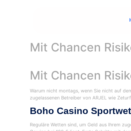
Mit Chancen Risik
Mit Chancen Risik
Warum nicht montags, wenn Sie nicht auf dem
zugelassenen Betreiber von ARJEL wie Zeturf,
Boho Casino Sportwet
Reguläre Wetten sind, um Geld aus Ihrem zu