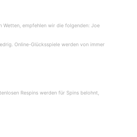
on Wetten, empfehlen wir die folgenden: Joe
niedrig. Online-Glücksspiele werden von immer
stenlosen Respins werden für Spins belohnt,