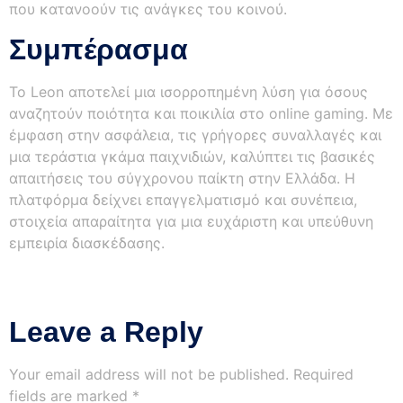
που κατανοούν τις ανάγκες του κοινού.
Συμπέρασμα
Το Leon αποτελεί μια ισορροπημένη λύση για όσους
αναζητούν ποιότητα και ποικιλία στο online gaming. Με
έμφαση στην ασφάλεια, τις γρήγορες συναλλαγές και
μια τεράστια γκάμα παιχνιδιών, καλύπτει τις βασικές
απαιτήσεις του σύγχρονου παίκτη στην Ελλάδα. Η
πλατφόρμα δείχνει επαγγελματισμό και συνέπεια,
στοιχεία απαραίτητα για μια ευχάριστη και υπεύθυνη
εμπειρία διασκέδασης.
Leave a Reply
Your email address will not be published.
Required
fields are marked
*