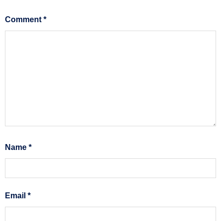
Comment
*
Name
*
Email
*