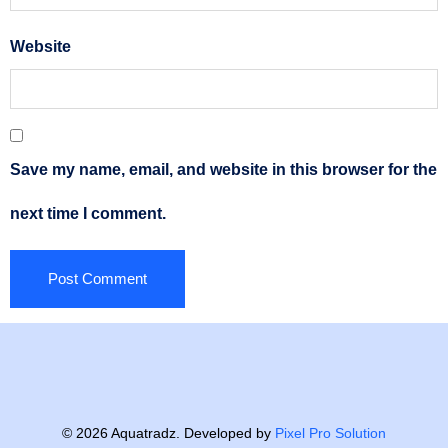
Website
Save my name, email, and website in this browser for the
next time I comment.
©
2026
Aquatradz. Developed by
Pixel Pro Solution