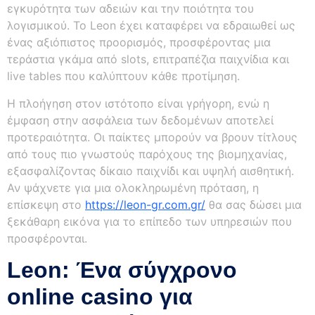
εγκυρότητα των αδειών και την ποιότητα του
λογισμικού. Το Leon έχει καταφέρει να εδραιωθεί ως
ένας αξιόπιστος προορισμός, προσφέροντας μια
τεράστια γκάμα από slots, επιτραπέζια παιχνίδια και
live tables που καλύπτουν κάθε προτίμηση.
Η πλοήγηση στον ιστότοπο είναι γρήγορη, ενώ η
έμφαση στην ασφάλεια των δεδομένων αποτελεί
προτεραιότητα. Οι παίκτες μπορούν να βρουν τίτλους
από τους πιο γνωστούς παρόχους της βιομηχανίας,
εξασφαλίζοντας δίκαιο παιχνίδι και υψηλή αισθητική.
Αν ψάχνετε για μια ολοκληρωμένη πρόταση, η
επίσκεψη στο
https://leon-gr.com.gr/
θα σας δώσει μια
ξεκάθαρη εικόνα για το επίπεδο των υπηρεσιών που
προσφέρονται.
Leon: Ένα σύγχρονο
online casino για