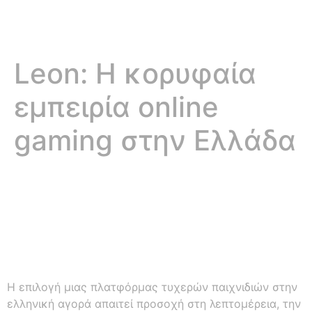
Contact Us
Leon: Η κορυφαία
εμπειρία online
gaming στην Ελλάδα
Η επιλογή μιας πλατφόρμας τυχερών παιχνιδιών στην
ελληνική αγορά απαιτεί προσοχή στη λεπτομέρεια, την