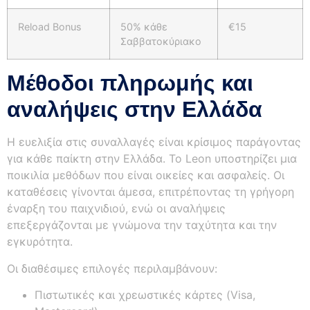
Reload Bonus
50% κάθε
€15
Σαββατοκύριακο
Μέθοδοι πληρωμής και
αναλήψεις στην Ελλάδα
Η ευελιξία στις συναλλαγές είναι κρίσιμος παράγοντας
για κάθε παίκτη στην Ελλάδα. Το Leon υποστηρίζει μια
ποικιλία μεθόδων που είναι οικείες και ασφαλείς. Οι
καταθέσεις γίνονται άμεσα, επιτρέποντας τη γρήγορη
έναρξη του παιχνιδιού, ενώ οι αναλήψεις
επεξεργάζονται με γνώμονα την ταχύτητα και την
εγκυρότητα.
Οι διαθέσιμες επιλογές περιλαμβάνουν:
Πιστωτικές και χρεωστικές κάρτες (Visa,