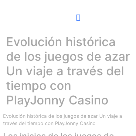
Contact Us
Evolución histórica
de los juegos de azar
Un viaje a través del
tiempo con
PlayJonny Casino
Evolución histórica de los juegos de azar Un viaje a
través del tiempo con PlayJonny Casino