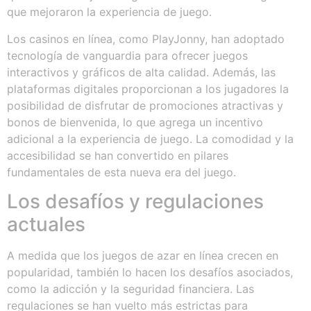
que mejoraron la experiencia de juego.
Los casinos en línea, como PlayJonny, han adoptado
tecnología de vanguardia para ofrecer juegos
interactivos y gráficos de alta calidad. Además, las
plataformas digitales proporcionan a los jugadores la
posibilidad de disfrutar de promociones atractivas y
bonos de bienvenida, lo que agrega un incentivo
adicional a la experiencia de juego. La comodidad y la
accesibilidad se han convertido en pilares
fundamentales de esta nueva era del juego.
Los desafíos y regulaciones
actuales
A medida que los juegos de azar en línea crecen en
popularidad, también lo hacen los desafíos asociados,
como la adicción y la seguridad financiera. Las
regulaciones se han vuelto más estrictas para