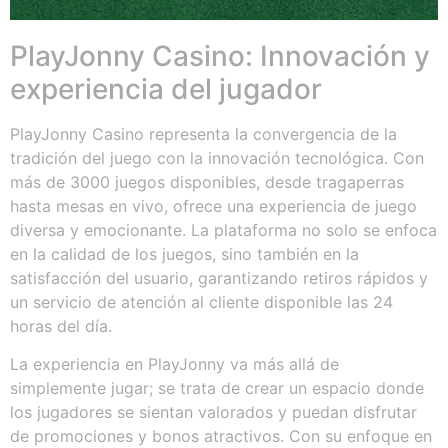
PlayJonny Casino: Innovación y
experiencia del jugador
PlayJonny Casino representa la convergencia de la
tradición del juego con la innovación tecnológica. Con
más de 3000 juegos disponibles, desde tragaperras
hasta mesas en vivo, ofrece una experiencia de juego
diversa y emocionante. La plataforma no solo se enfoca
en la calidad de los juegos, sino también en la
satisfacción del usuario, garantizando retiros rápidos y
un servicio de atención al cliente disponible las 24
horas del día.
La experiencia en PlayJonny va más allá de
simplemente jugar; se trata de crear un espacio donde
los jugadores se sientan valorados y puedan disfrutar
de promociones y bonos atractivos. Con su enfoque en