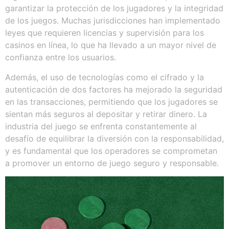
garantizar la protección de los jugadores y la integridad
de los juegos. Muchas jurisdicciones han implementado
leyes que requieren licencias y supervisión para los
casinos en línea, lo que ha llevado a un mayor nivel de
confianza entre los usuarios.
Además, el uso de tecnologías como el cifrado y la
autenticación de dos factores ha mejorado la seguridad
en las transacciones, permitiendo que los jugadores se
sientan más seguros al depositar y retirar dinero. La
industria del juego se enfrenta constantemente al
desafío de equilibrar la diversión con la responsabilidad,
y es fundamental que los operadores se comprometan
a promover un entorno de juego seguro y responsable.