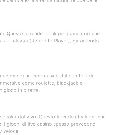
i. Questo le rende ideali per i giocatori che
o RTP elevati (Return to Player), garantendo
l’emozione di un vero casinò dal comfort di
immersive come roulette, blackjack e
n gioco in diretta.
dealer dal vivo. Questo li rende ideali per chi
, i giochi di live casino spesso prevedono
y veloce.