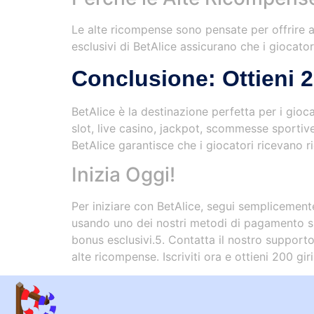
Le alte ricompense sono pensate per offrire a
esclusivi di BetAlice assicurano che i giocato
Conclusione: Ottieni 20
BetAlice è la destinazione perfetta per i gioc
slot, live casino, jackpot, scommesse sportive 
BetAlice garantisce che i giocatori ricevano ri
Inizia Oggi!
Per iniziare con BetAlice, segui semplicemente
usando uno dei nostri metodi di pagamento sicu
bonus esclusivi.5. Contatta il nostro supporto
alte ricompense. Iscriviti ora e ottieni 200 giri 