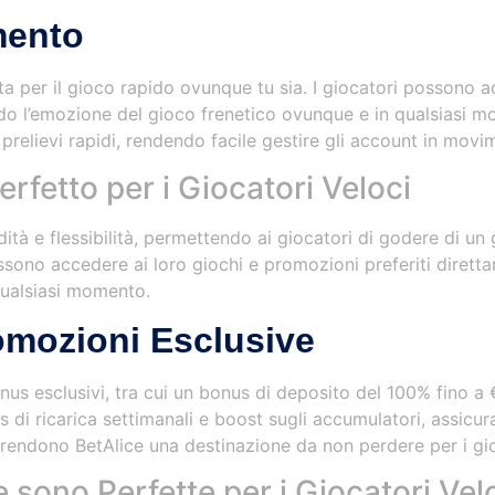
mento
a per il gioco rapido ovunque tu sia. I giocatori possono a
endo l’emozione del gioco frenetico ovunque e in qualsiasi 
e prelievi rapidi, rendendo facile gestire gli account in movi
erfetto per i Giocatori Veloci
dità e flessibilità, permettendo ai giocatori di godere di u
ssono accedere ai loro giochi e promozioni preferiti diretta
qualsiasi momento.
omozioni Esclusive
s esclusivi, tra cui un bonus di deposito del 100% fino a €
s di ricarica settimanali e boost sugli accumulatori, assic
rendono BetAlice una destinazione da non perdere per i gio
sono Perfette per i Giocatori Vel