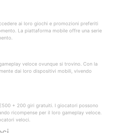
ccedere ai loro giochi e promozioni preferiti
momento. La piattaforma mobile offre una serie
mento.
n gameplay veloce ovunque si trovino. Con la
mente dai loro dispositivi mobili, vivendo
500 + 200 giri gratuiti. I giocatori possono
urando ricompense per il loro gameplay veloce.
catori veloci.
oci