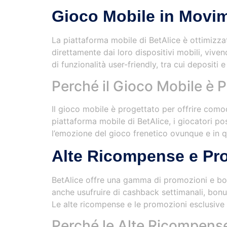
Gioco Mobile in Movi
La piattaforma mobile di BetAlice è ottimizzat
direttamente dai loro dispositivi mobili, viv
di funzionalità user-friendly, tra cui depositi 
Perché il Gioco Mobile è P
Il gioco mobile è progettato per offrire como
piattaforma mobile di BetAlice, i giocatori po
l’emozione del gioco frenetico ovunque e in 
Alte Ricompense e Pr
BetAlice offre una gamma di promozioni e bonu
anche usufruire di cashback settimanali, bonu
Le alte ricompense e le promozioni esclusive 
Perché le Alte Ricompense 