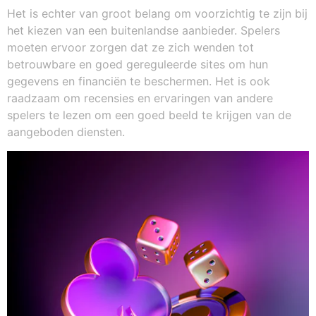
Het is echter van groot belang om voorzichtig te zijn bij
het kiezen van een buitenlandse aanbieder. Spelers
moeten ervoor zorgen dat ze zich wenden tot
betrouwbare en goed gereguleerde sites om hun
gegevens en financiën te beschermen. Het is ook
raadzaam om recensies en ervaringen van andere
spelers te lezen om een goed beeld te krijgen van de
aangeboden diensten.