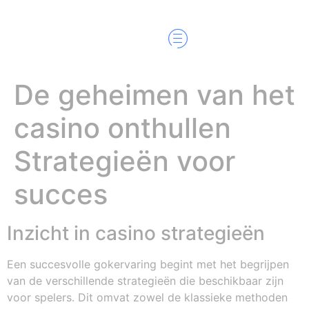
De geheimen van het
casino onthullen
Strategieën voor
succes
Inzicht in casino strategieën
Een succesvolle gokervaring begint met het begrijpen
van de verschillende strategieën die beschikbaar zijn
voor spelers. Dit omvat zowel de klassieke methoden