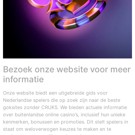
Bezoek onze website voor meer
informatie
Onze website biedt een uitgebreide gids voor
Nederlandse spelers die op zoek zijn naar de beste
goksites zonder CRUKS. We bieden actuele informatie
over buitenlandse online casino’s, inclusief hun unieke
kenmerken, bonussen en promoties. Dit stelt spelers in
staat om weloverwogen keuzes te maken en te