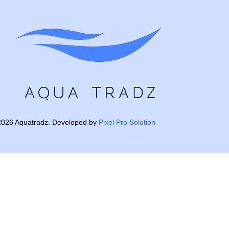
2026
Aquatradz. Developed by
Pixel Pro Solution