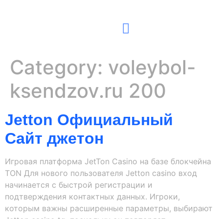
Contact Us
Category:
voleybol-
ksendzov.ru 200
Jetton Официальный
Сайт джетон
Игровая платформа JetTon Casino на базе блокчейна
TON Для нового пользователя Jetton casino вход
начинается с быстрой регистрации и
подтверждения контактных данных. Игроки,
которым важны расширенные параметры, выбирают