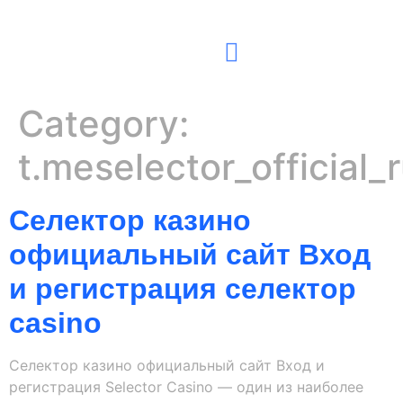
Contact Us
Category:
t.meselector_official_
Селектор казино
официальный сайт Вход
и регистрация селектор
casino
Селектор казино официальный сайт Вход и
регистрация Selector Casino — один из наиболее