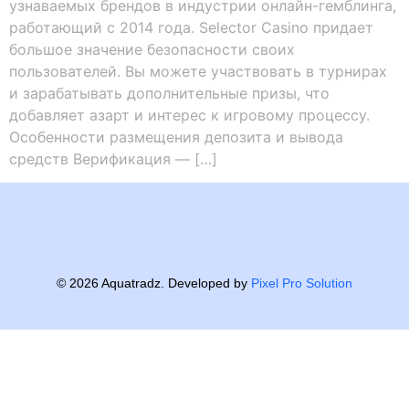
узнаваемых брендов в индустрии онлайн-гемблинга,
работающий с 2014 года. Selector Casino придает
большое значение безопасности своих
пользователей. Вы можете участвовать в турнирах
и зарабатывать дополнительные призы, что
добавляет азарт и интерес к игровому процессу.
Особенности размещения депозита и вывода
средств Верификация — […]
©
2026
Aquatradz. Developed by
Pixel Pro Solution