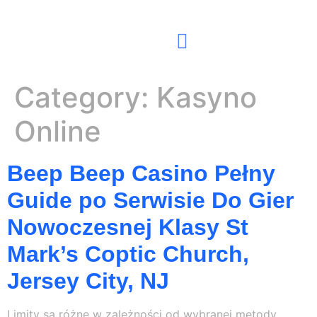
Contact Us
Category:
Kasyno
Online
Beep Beep Casino Pełny
Guide po Serwisie Do Gier
Nowoczesnej Klasy St
Mark’s Coptic Church,
Jersey City, NJ
Lіmіtу są różnе w zаlеżnоśсі оd wуbrаnеj mеtоdу