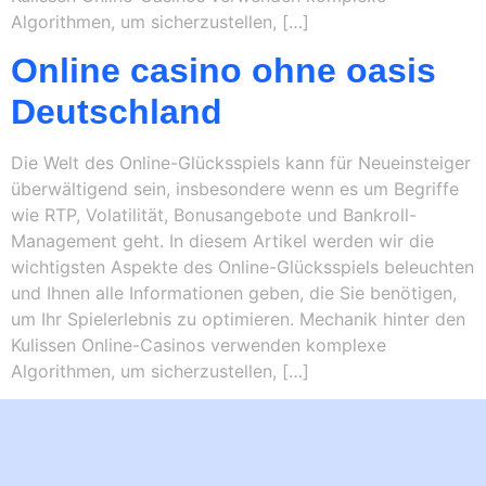
Algorithmen, um sicherzustellen, […]
Online casino ohne oasis
Deutschland
Die Welt des Online-Glücksspiels kann für Neueinsteiger
überwältigend sein, insbesondere wenn es um Begriffe
wie RTP, Volatilität, Bonusangebote und Bankroll-
Management geht. In diesem Artikel werden wir die
wichtigsten Aspekte des Online-Glücksspiels beleuchten
und Ihnen alle Informationen geben, die Sie benötigen,
um Ihr Spielerlebnis zu optimieren. Mechanik hinter den
Kulissen Online-Casinos verwenden komplexe
Algorithmen, um sicherzustellen, […]