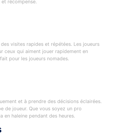
ue et récompense.
 des visites rapides et répétées. Les joueurs
our ceux qui aiment jouer rapidement en
ait pour les joueurs nomades.
quement et à prendre des décisions éclairées.
pe de joueur. Que vous soyez un pro
a en haleine pendant des heures.
s