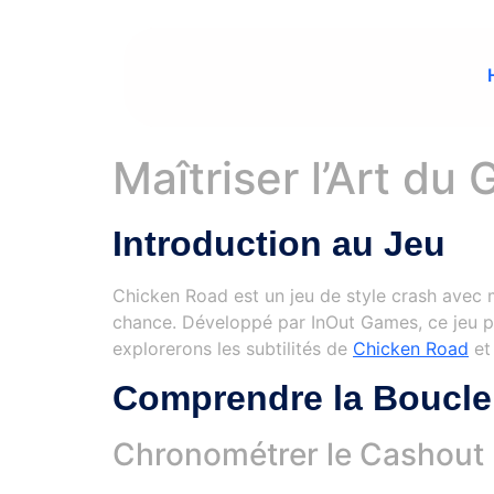
Maîtriser l’Art d
Introduction au Jeu
Chicken Road est un jeu de style crash avec 
chance. Développé par InOut Games, ce jeu pas
explorerons les subtilités de
Chicken Road
et 
Comprendre la Boucl
Chronométrer le Cashout 