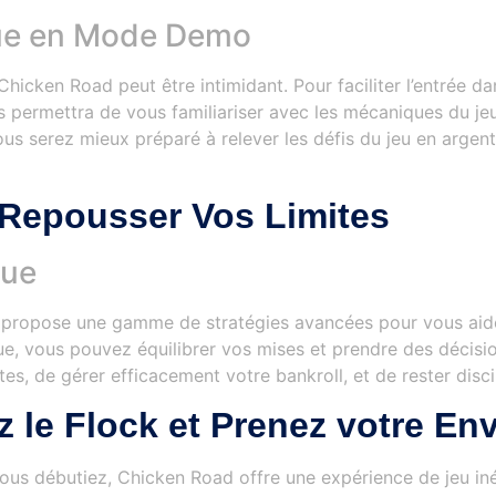
que en Mode Demo
cken Road peut être intimidant. Pour faciliter l’entrée dans
us permettra de vous familiariser avec les mécaniques du 
us serez mieux préparé à relever les défis du jeu en argent
 Repousser Vos Limites
que
 propose une gamme de stratégies avancées pour vous aide
sque, vous pouvez équilibrer vos mises et prendre des décisi
istes, de gérer efficacement votre bankroll, et de rester dis
z le Flock et Prenez votre En
s débutiez, Chicken Road offre une expérience de jeu inég