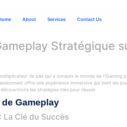
Home
About
Services
Contact Us
u Gameplay Stratégique 
multiplicateur de pas qui a conquis le monde de l’iGaming
sionnant offre une expérience immersive qui tient les joue
découvrirons les stratégies clés pour réussir.
e de Gameplay
: La Clé du Succès