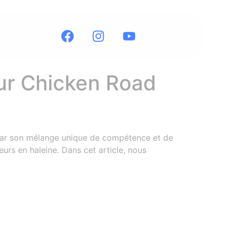
sur Chicken Road
 par son mélange unique de compétence et de
urs en haleine. Dans cet article, nous