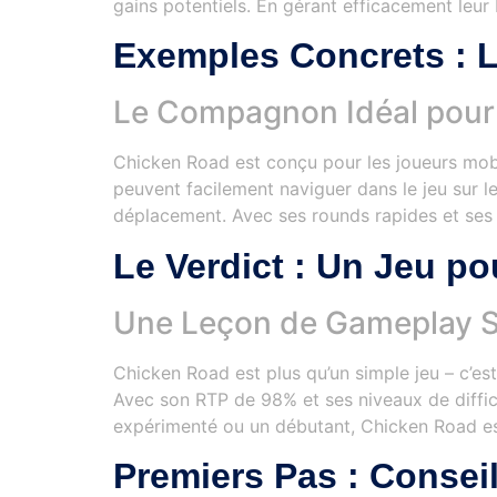
gains potentiels. En gérant efficacement leur 
Exemples Concrets : 
Le Compagnon Idéal pour
Chicken Road est conçu pour les joueurs mobile
peuvent facilement naviguer dans le jeu sur l
déplacement. Avec ses rounds rapides et ses
Le Verdict : Un Jeu po
Une Leçon de Gameplay S
Chicken Road est plus qu’un simple jeu – c’es
Avec son RTP de 98% et ses niveaux de diffic
expérimenté ou un débutant, Chicken Road es
Premiers Pas : Consei