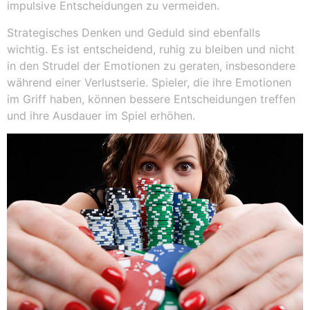
impulsive Entscheidungen zu vermeiden.
Strategisches Denken und Geduld sind ebenfalls
wichtig. Es ist entscheidend, ruhig zu bleiben und nicht
in den Strudel der Emotionen zu geraten, insbesondere
während einer Verlustserie. Spieler, die ihre Emotionen
im Griff haben, können bessere Entscheidungen treffen
und ihre Ausdauer im Spiel erhöhen.