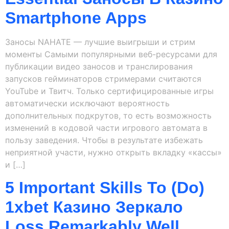
Smartphone Apps
Заносы NAHATE — лучшие выигрыши и стрим
моменты Самыми популярными веб-ресурсами для
публикации видео заносов и транслирования
запусков гейминаторов стримерами считаются
YouTube и Твитч. Только сертифицированные игры
автоматически исключают вероятность
дополнительных подкрутов, то есть возможность
изменений в кодовой части игрового автомата в
пользу заведения. Чтобы в результате избежать
неприятной участи, нужно открыть вкладку «кассы»
и […]
5 Important Skills To (Do)
1xbet Казино Зеркало
Loss Remarkably Well