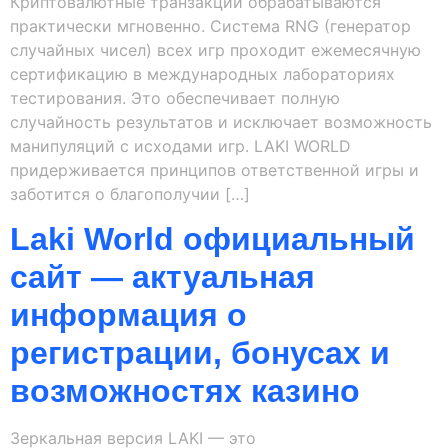
Криптовалютные транзакции обрабатываются
практически мгновенно. Система RNG (генератор
случайных чисел) всех игр проходит ежемесячную
сертификацию в международных лабораториях
тестирования. Это обеспечивает полную
случайность результатов и исключает возможность
манипуляций с исходами игр. LAKI WORLD
придерживается принципов ответственной игры и
заботится о благополучии […]
Laki World официальный
сайт — актуальная
информация о
регистрации, бонусах и
возможностях казино
Зеркальная версия LAKI — это