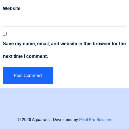
Website
Save my name, email, and website in this browser for the
next time I comment.
©
2026
Aquatradz. Developed by
Pixel Pro Solution