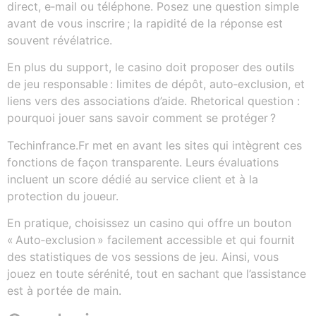
direct, e‑mail ou téléphone. Posez une question simple
avant de vous inscrire ; la rapidité de la réponse est
souvent révélatrice.
En plus du support, le casino doit proposer des outils
de jeu responsable : limites de dépôt, auto‑exclusion, et
liens vers des associations d’aide. Rhetorical question :
pourquoi jouer sans savoir comment se protéger ?
Techinfrance.Fr met en avant les sites qui intègrent ces
fonctions de façon transparente. Leurs évaluations
incluent un score dédié au service client et à la
protection du joueur.
En pratique, choisissez un casino qui offre un bouton
« Auto‑exclusion » facilement accessible et qui fournit
des statistiques de vos sessions de jeu. Ainsi, vous
jouez en toute sérénité, tout en sachant que l’assistance
est à portée de main.