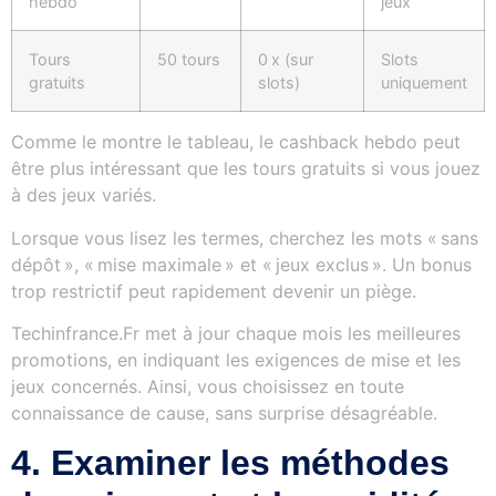
hebdo
jeux
Tours
50 tours
0 x (sur
Slots
gratuits
slots)
uniquement
Comme le montre le tableau, le cashback hebdo peut
être plus intéressant que les tours gratuits si vous jouez
à des jeux variés.
Lorsque vous lisez les termes, cherchez les mots « sans
dépôt », « mise maximale » et « jeux exclus ». Un bonus
trop restrictif peut rapidement devenir un piège.
Techinfrance.Fr met à jour chaque mois les meilleures
promotions, en indiquant les exigences de mise et les
jeux concernés. Ainsi, vous choisissez en toute
connaissance de cause, sans surprise désagréable.
4. Examiner les méthodes