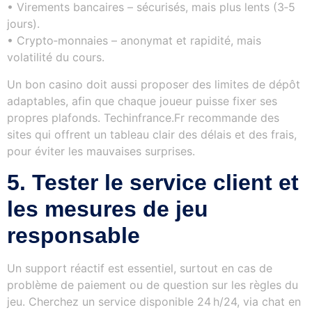
• Virements bancaires – sécurisés, mais plus lents (3‑5
jours).
• Crypto‑monnaies – anonymat et rapidité, mais
volatilité du cours.
Un bon casino doit aussi proposer des limites de dépôt
adaptables, afin que chaque joueur puisse fixer ses
propres plafonds. Techinfrance.Fr recommande des
sites qui offrent un tableau clair des délais et des frais,
pour éviter les mauvaises surprises.
5. Tester le service client et
les mesures de jeu
responsable
Un support réactif est essentiel, surtout en cas de
problème de paiement ou de question sur les règles du
jeu. Cherchez un service disponible 24 h/24, via chat en